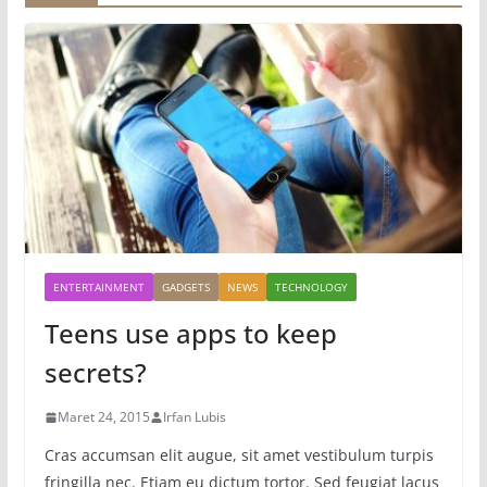
ENTERTAINMENT
GADGETS
NEWS
TECHNOLOGY
Teens use apps to keep
secrets?
Maret 24, 2015
Irfan Lubis
Cras accumsan elit augue, sit amet vestibulum turpis
fringilla nec. Etiam eu dictum tortor. Sed feugiat lacus