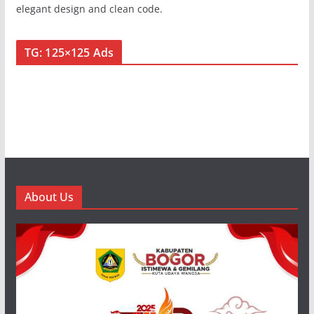
elegant design and clean code.
TG: 125×125 Ads
About Us