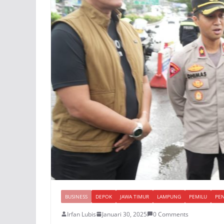
BUSINESS
DEPOK
JAWA TIMUR
LAMPUNG
PEMILU
PEN
Irfan Lubis
Januari 30, 2025
0 Comments