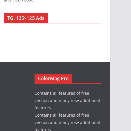
TG: 125×125 Ads
ColorMag Pro
Contains all features of free
version and many new additional
features.
Contains all features of free
version and many new additional
features.