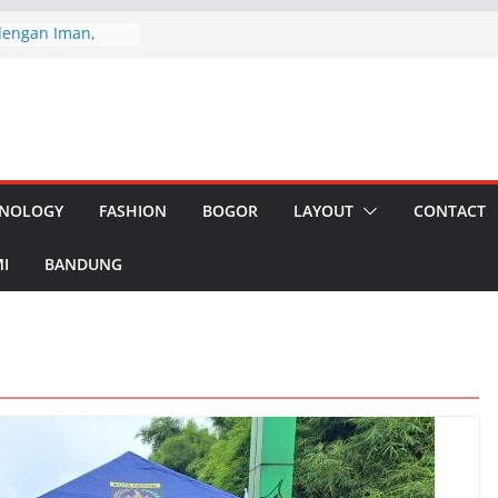
dengan Iman,
mbali Gelar
ian
Eksekusi
i Publik PKN vs
 Apresiasi Ketua
 Karawang
ester I 2026
NOLOGY
FASHION
BOGOR
LAYOUT
CONTACT
liun, Pemerataan
ngan
 Akan di
I
BANDUNG
 Masyarakat
odetabeka,
gerang
si, Rapat MIO
us Daerah
i Ketua Jabar