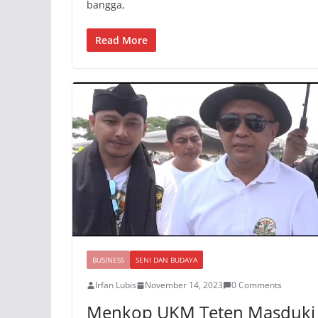
bangga,
Read More
BUSINESS
SENI DAN BUDAYA
Irfan Lubis
November 14, 2023
0 Comments
Menkop UKM Teten Masduki