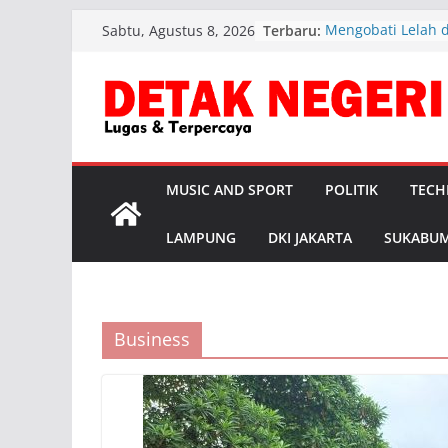
Skip
Terbaru:
Mengobati Lelah 
Sabtu, Agustus 8, 2026
to
Sahabat Hijrah Ke
Seminar Kepribad
content
Lanjutkan sidang 
Sengketa Informas
DPRD Karawang di
MIO Indonesia PD
Investasi Bali Sem
MUSIC AND SPORT
POLITIK
TECH
Capai Rp23,77 Tri
Masih Jadi Tanta
2nd Fun Walk UBM
LAMPUNG
DKI JAKARTA
SUKABUM
Meriahkan Ribuan
Batak Muslim Jab
Bandung dan Tan
Evaluasi Organisa
Indonesia Pengur
Business
Karawang di hadir