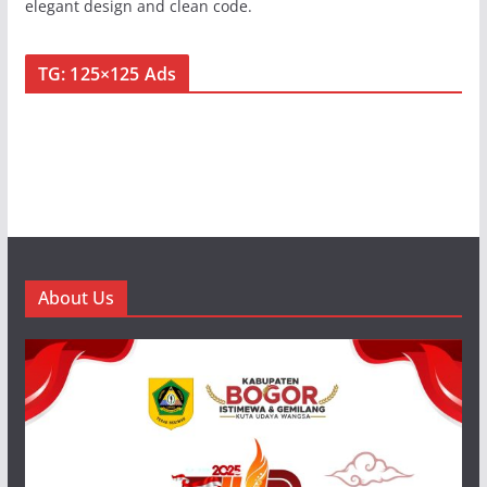
elegant design and clean code.
TG: 125×125 Ads
About Us