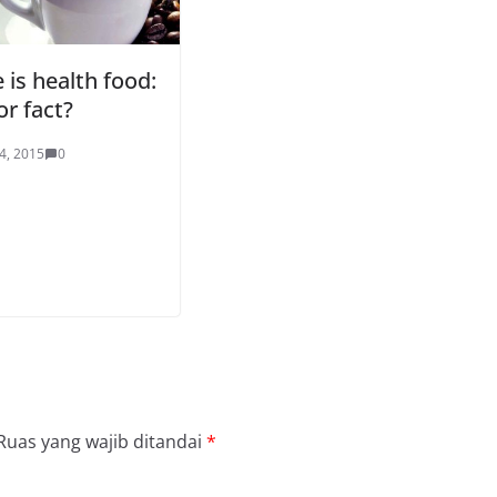
 is health food:
r fact?
4, 2015
0
Ruas yang wajib ditandai
*