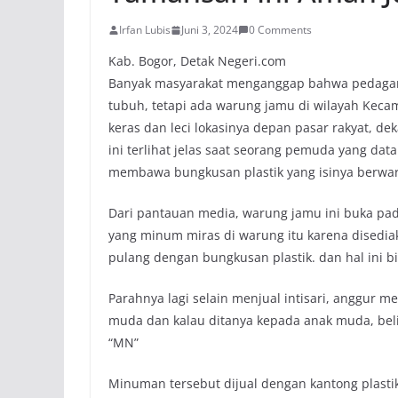
Irfan Lubis
Juni 3, 2024
0 Comments
Kab. Bogor, Detak Negeri.com
Banyak masyarakat menganggap bahwa pedagang
tubuh, tetapi ada warung jamu di wilayah Ke
keras dan leci lokasinya depan pasar rakyat, de
ini terlihat jelas saat seorang pemuda yang da
membawa bungkusan plastik yang isinya berwar
Dari pantauan media, warung jamu ini buka pad
yang minum miras di warung itu karena disedi
pulang dengan bungkusan plastik. dan hal ini bi
Parahnya lagi selain menjual intisari, anggur m
muda dan kalau ditanya kepada anak muda, beli
“MN”
Minuman tersebut dijual dengan kantong plastik 