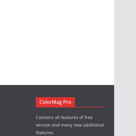
ColorMag Pro
Contains all features of free
version and many new additional
features.