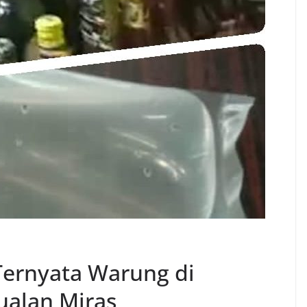
Ternyata Warung di
ualan Miras