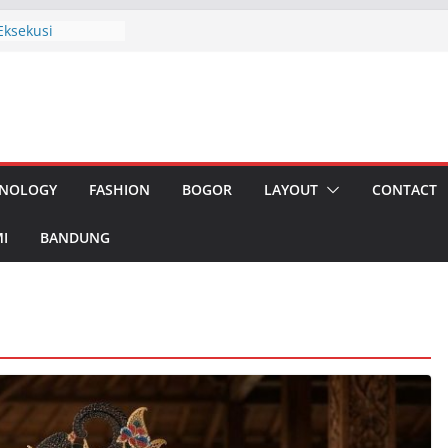
Eksekusi
i Publik PKN vs
 Apresiasi Ketua
 Karawang
ester I 2026
liun, Pemerataan
ngan
 Akan di
NOLOGY
FASHION
BOGOR
LAYOUT
CONTACT
 Masyarakat
odetabeka,
gerang
I
BANDUNG
si, Rapat MIO
us Daerah
i Ketua Jabar
dengan Iman,
mbali Gelar
ian